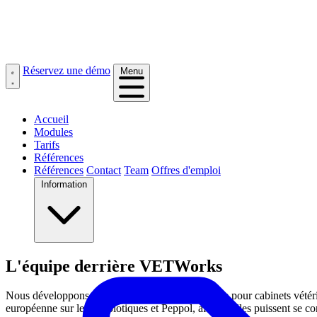
Réservez une démo
Menu
Accueil
Modules
Tarifs
Références
Références
Contact
Team
Offres d'emploi
Information
L'équipe derrière VETWorks
Nous développons un logiciel de gestion moderne pour cabinets vétérinai
européenne sur les antibiotiques et Peppol, afin qu'elles puissent se con