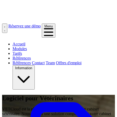
Réservez une démo
Menu
Accueil
Modules
Tarifs
Références
Références
Contact
Team
Offres d'emploi
Information
Logiciel pour
Vétérinaires
VETCloud est la référence pour la gestion de votre cabinet
vétérinaire. Nous offrons une solution complète pour votre cabinet