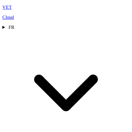
VET
Cloud
FR